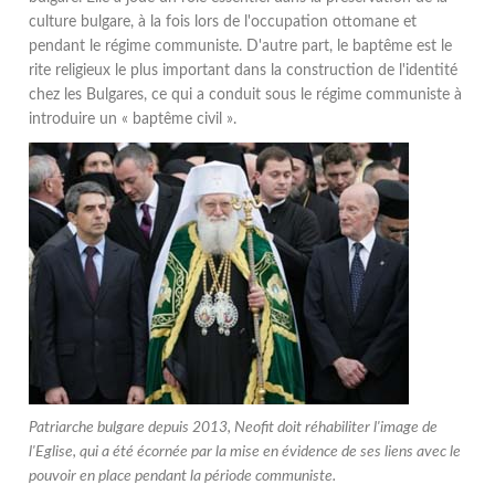
culture bulgare, à la fois lors de l'occupation ottomane et
pendant le régime communiste. D'autre part, le baptême est le
rite religieux le plus important dans la construction de l'identité
chez les Bulgares, ce qui a conduit sous le régime communiste à
introduire un « baptême civil ».
Patriarche bulgare depuis 2013, Neofit doit réhabiliter l'image de
l'Eglise, qui a été écornée par la mise en évidence de ses liens avec le
pouvoir en place pendant la période communiste.