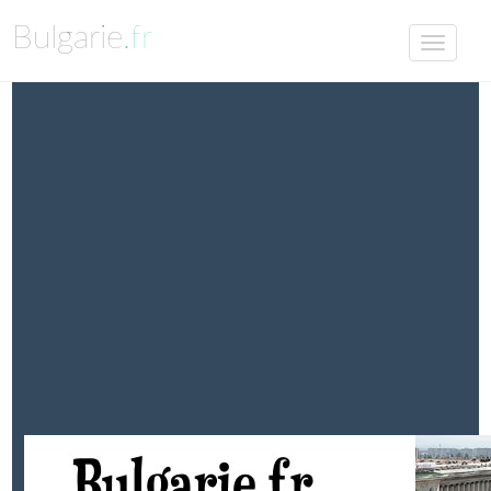
Bulgarie
.fr